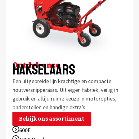
Ontdek onze
hakselaars
Een uitgebreide lijn krachtige en compacte
houtversnipperaars. Uit eigen fabriek, veilig in
gebruik en altijd ruime keuze in motoropties,
onderstellen en handige extra’s.
Bekijk ons assortiment
600E