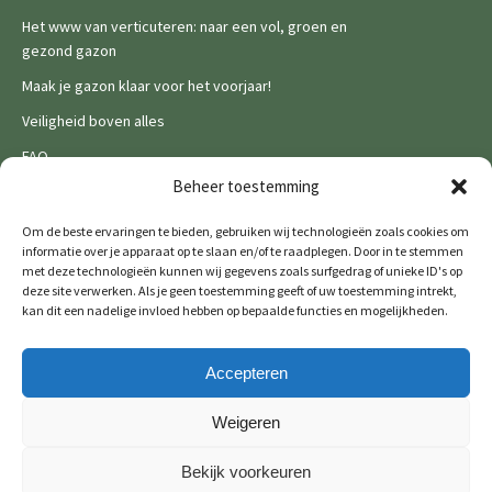
Het www van verticuteren: naar een vol, groen en
gezond gazon
Maak je gazon klaar voor het voorjaar!
Veiligheid boven alles
FAQ
Legal
Beheer toestemming
Privacy Policy
Om de beste ervaringen te bieden, gebruiken wij technologieën zoals cookies om
informatie over je apparaat op te slaan en/of te raadplegen. Door in te stemmen
Cookies
met deze technologieën kunnen wij gegevens zoals surfgedrag of unieke ID's op
deze site verwerken. Als je geen toestemming geeft of uw toestemming intrekt,
kan dit een nadelige invloed hebben op bepaalde functies en mogelijkheden.
Accepteren
De Wild brands:
Weigeren
Bekijk voorkeuren