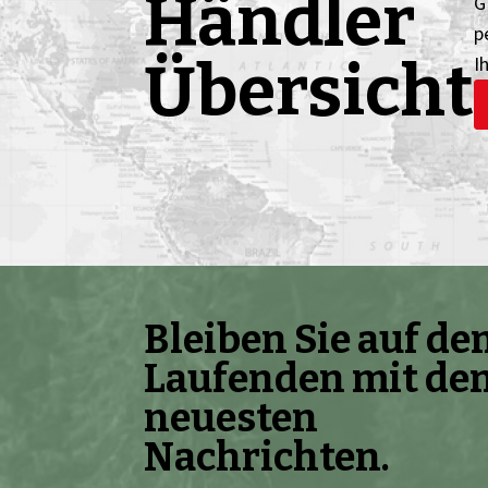
Händler
G
p
Übersicht
I
Bleiben Sie auf d
Laufenden mit de
neuesten
Nachrichten.