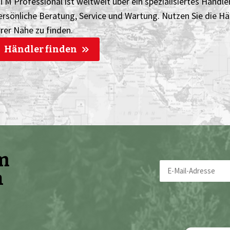
TM Professional ist weltweit über ein spezialisiertes Händlern
ersönliche Beratung, Service und Wartung. Nutzen Sie die H
hrer Nähe zu finden.
Händler finden
em
E-
n
Mail-
Adresse
(erforderlich)