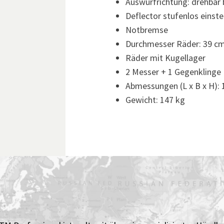
Auswurfrichtung: drehbar 
Deflector stufenlos einstel
Notbremse
Durchmesser Räder: 39 c
Räder mit Kugellager
2 Messer + 1 Gegenklinge
Abmessungen (L x B x H): 
Gewicht: 147 kg