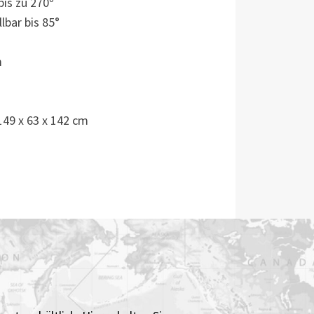
bis zu 270º
lbar bis 85°
m
149 x 63 x 142 cm