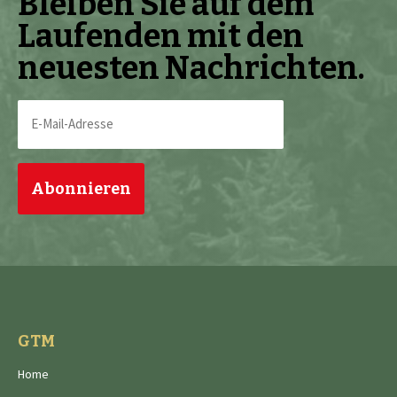
Bleiben Sie auf dem
Laufenden mit den
neuesten Nachrichten.
E-
Mail-
Adresse
(erforderlich)
GTM
Home