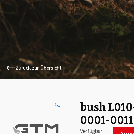
Zurück zur Übersicht
bush L010
🔍
0001-0011
Verfügbar
Ange