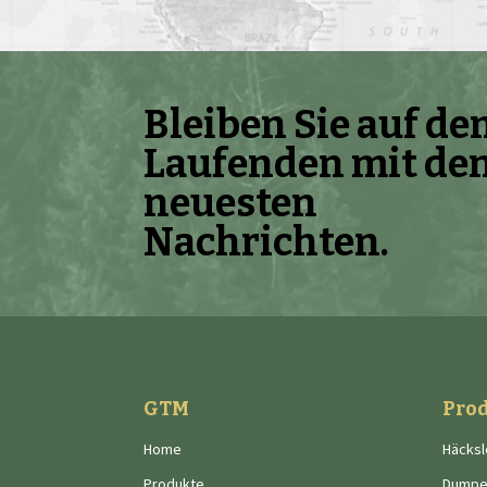
Bleiben Sie auf d
Laufenden mit de
neuesten
Nachrichten.
GTM
Pro
Home
Häcksl
Produkte
Dumpe