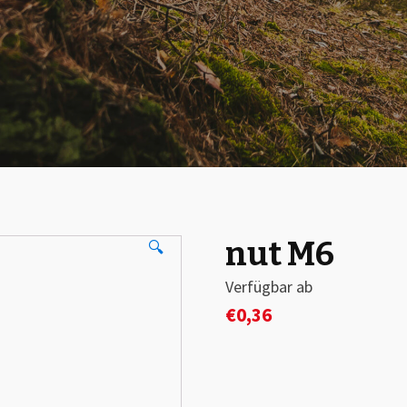
nut M6
🔍
Verfügbar ab
€
0,36