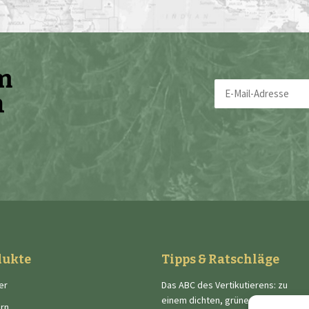
em
E-
n
Mail-
Adresse
(erforderlich)
dukte
Tipps & Ratschläge
er
Das ABC des Vertikutierens: zu
einem dichten, grünen und
rn