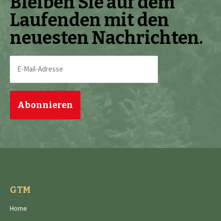
Bleiben Sie auf dem
Laufenden mit den
neuesten Nachrichten.
E-
Mail-
Adresse
(erforderlich)
GTM
Home