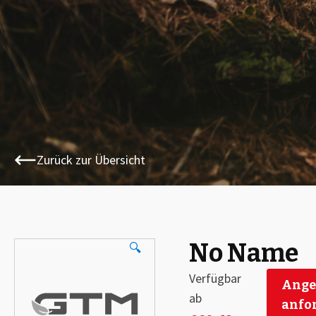
Zurück zur Übersicht
No Name
🔍
Verfügbar
Ange
ab
anfo