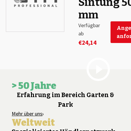
Sintung 5
mm
Verfügbar
Ange
ab
anfo
€
24,14
> 50 Jahre
Erfahrung im Bereich Garten &
Park
Mehr über uns
Weltweit