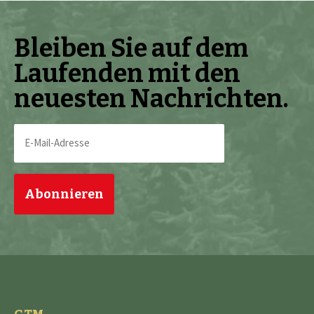
Bleiben Sie auf dem
Laufenden mit den
neuesten Nachrichten.
E-
Mail-
Adresse
(erforderlich)