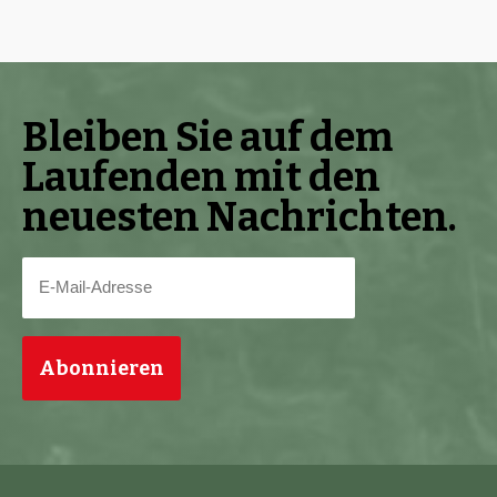
Bleiben Sie auf dem
Laufenden mit den
neuesten Nachrichten.
E-
Mail-
Adresse
(erforderlich)