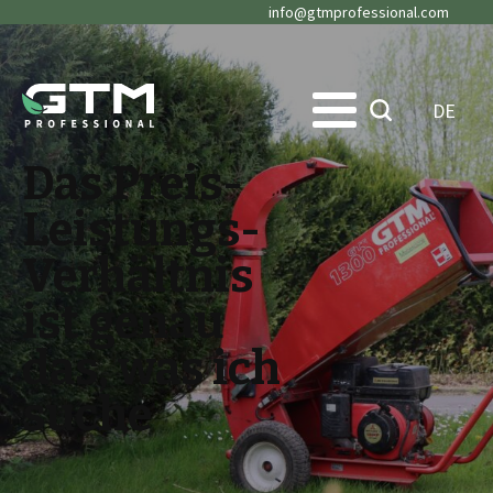
info@gtmprofessional.com
DE
Das Preis-
Leistungs-
Verhältnis
ist genau
das, was ich
suche