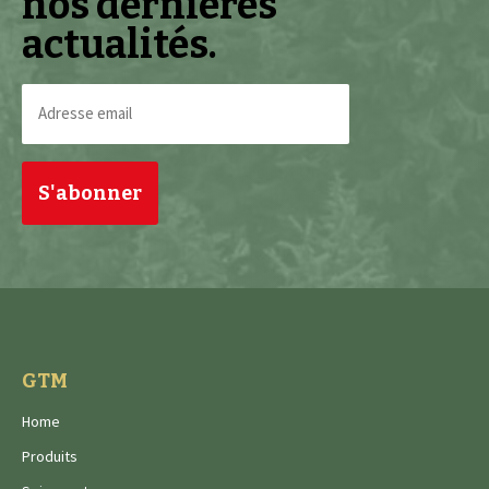
nos dernières
actualités.
Adresse
email
(Nécessaire)
GTM
Home
Produits