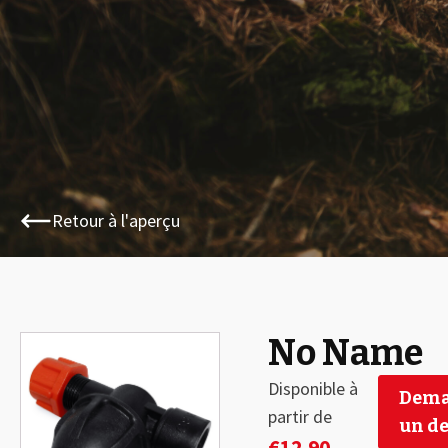
Retour à l'aperçu
No Name
🔍
Disponible à
Dema
partir de
un de
€
12,90