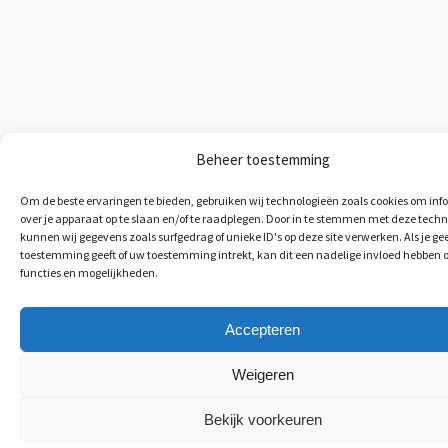
Beheer toestemming
Om de beste ervaringen te bieden, gebruiken wij technologieën zoals cookies om inf
over je apparaat op te slaan en/of te raadplegen. Door in te stemmen met deze tech
kunnen wij gegevens zoals surfgedrag of unieke ID's op deze site verwerken. Als je ge
toestemming geeft of uw toestemming intrekt, kan dit een nadelige invloed hebben 
functies en mogelijkheden.
Accepteren
Weigeren
Bekijk voorkeuren