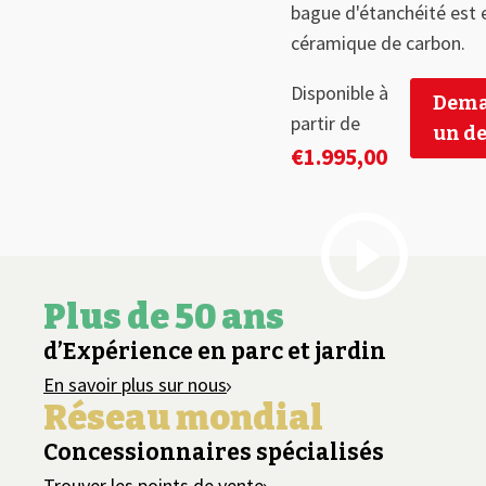
bague d'étanchéité est 
céramique de carbon.
Disponible à
Dema
partir de
un de
€
1.995,00
Plus de 50 ans
d’Expérience en parc et jardin
En savoir plus sur nous
Réseau mondial
Concessionnaires spécialisés
Trouver les points de vente