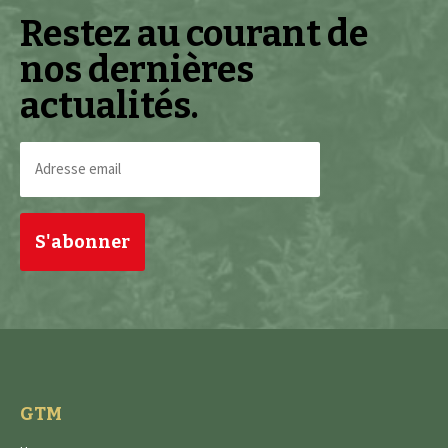
Restez au courant de
nos dernières
actualités.
Adresse
email
(Nécessaire)
GTM