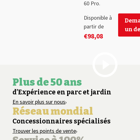
60 Pro.
Disponible à
Dema
partir de
un de
€
98,08
Plus de 50 ans
d’Expérience en parc et jardin
En savoir plus sur nous
Réseau mondial
Concessionnaires spécialisés
Trouver les points de vente