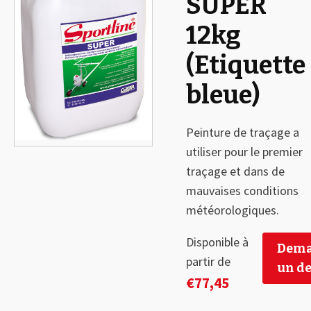
SUPER
12kg
(Etiquette
bleue)
Peinture de traçage a
utiliser pour le premier
traçage et dans de
mauvaises conditions
météorologiques.
Disponible à
Dema
partir de
un de
€
77,45