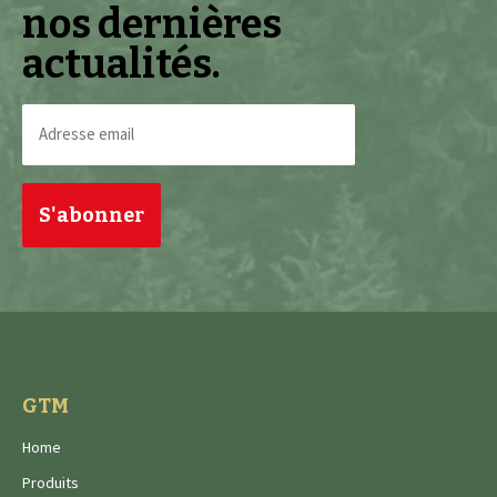
nos dernières
actualités.
Adresse
email
(Nécessaire)
GTM
Home
Produits