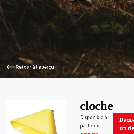
Retour à l'aperçu
cloche
🔍
Disponible à
Dema
partir de
un de