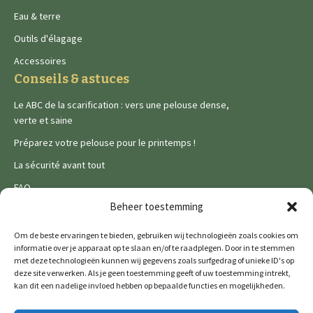
Eau & terre
Outils d'élagage
Accessoires
Conseils & astuces
Le ABC de la scarification : vers une pelouse dense,
verte et saine
Préparez votre pelouse pour le printemps !
La sécurité avant tout
FAQ
Juridique
Beheer toestemming
Privacy Policy
Om de beste ervaringen te bieden, gebruiken wij technologieën zoals cookies om
informatie over je apparaat op te slaan en/of te raadplegen. Door in te stemmen
Cookies
met deze technologieën kunnen wij gegevens zoals surfgedrag of unieke ID's op
deze site verwerken. Als je geen toestemming geeft of uw toestemming intrekt,
kan dit een nadelige invloed hebben op bepaalde functies en mogelijkheden.