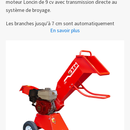
moteur Loncin de 9 cv avec transmission directe au
système de broyage.
Les branches jusqu'à 7 cm sont automatiquement
En savoir plus
tirées à l'intérieur et aisément broyées donnant des
copeaux de bonne qualité. Les bois ainsi broyé est
idéal comme paillis de sol ou comme paillage des
allées de jardin. Il est également possible d'introduire
simultanément des feuilles et d'autres matériaux
mous dans la machine, ce qui donne aux déchets de
jardin une nouvelle utilité en tant que paillis ou
compost.
Avec une hauteur d'éjection de 77 cm, une brouette
passe facilement en dessous pour récupérer les
copeaux. Le déflecteur est réglable jusqu'à 60° pour
déterminer la hauteur des projection. Le 750 est