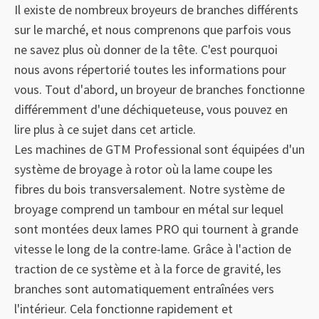
Il existe de nombreux broyeurs de branches différents
robuste avec deux pneus. Grâce aux doubles supports
sur le marché, et nous comprenons que parfois vous
de l'alimentation, la machine est facile à déplacer. Un
ne savez plus où donner de la tête. C'est pourquoi
arrêt d'urgence est monté sur le châssis qui arrête
nous avons répertorié toutes les informations pour
immédiatement le moteur en cas d'urgence.
vous. Tout d'abord, un broyeur de branches fonctionne
Le 750 dispose également d'une position de repli où
différemment d'une déchiqueteuse, vous pouvez en
l'alimentation peut être inclinée vers l'arrière pour
lire plus à ce sujet dans cet article.
prendre encore moins de place au stockage. En outre,
Les machines de GTM Professional sont équipées d'un
la position repliée facilite l'entretien de la machine, par
système de broyage à rotor où la lame coupe les
exemple lors du changement des lames.
fibres du bois transversalement. Notre système de
broyage comprend un tambour en métal sur lequel
sont montées deux lames PRO qui tournent à grande
vitesse le long de la contre-lame. Grâce à l'action de
traction de ce système et à la force de gravité, les
branches sont automatiquement entraînées vers
l'intérieur. Cela fonctionne rapidement et