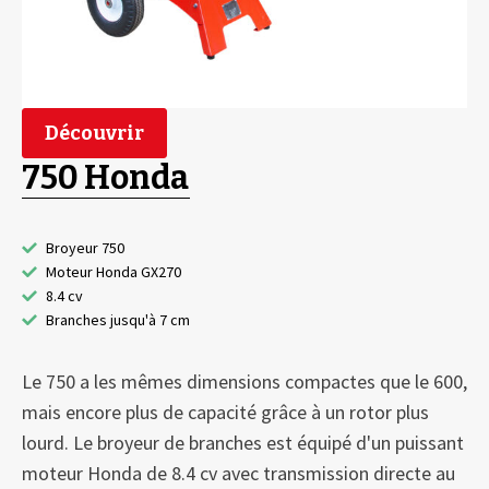
parfaitement équilibrée et repose sur un châssis
robuste avec deux pneus. Grâce aux doubles supports
de l'alimentation, la machine est facile à déplacer. Un
arrêt d'urgence est monté sur le châssis qui arrête
Découvrir
immédiatement le moteur en cas d'urgence.
750 Honda
Le 750 dispose également d'une position de repli où
l'alimentation peut être inclinée vers l'arrière pour
prendre encore moins de place au stockage. En outre,
Broyeur 750
Moteur Honda GX270
la position repliée facilite l'entretien de la machine, par
8.4 cv
exemple lors du changement des lames.
Branches jusqu'à 7 cm
Le 750 a les mêmes dimensions compactes que le 600,
mais encore plus de capacité grâce à un rotor plus
lourd. Le broyeur de branches est équipé d'un puissant
moteur Honda de 8.4 cv avec transmission directe au