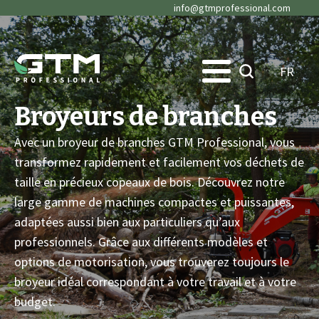
info@gtmprofessional.com
FR
Broyeurs de branches
Avec un broyeur de branches GTM Professional, vous
transformez rapidement et facilement vos déchets de
taille en précieux copeaux de bois. Découvrez notre
large gamme de machines compactes et puissantes,
adaptées aussi bien aux particuliers qu’aux
professionnels. Grâce aux différents modèles et
options de motorisation, vous trouverez toujours le
broyeur idéal correspondant à votre travail et à votre
budget.