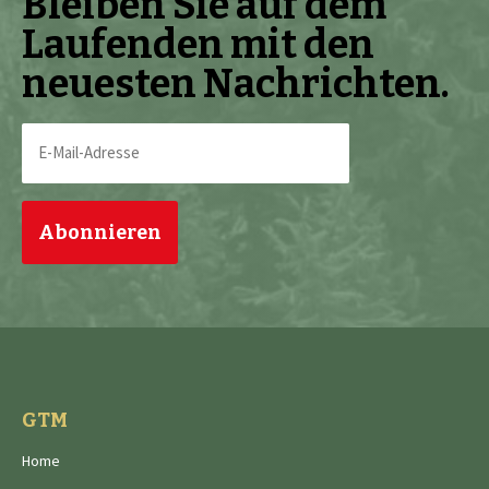
Bleiben Sie auf dem
Laufenden mit den
neuesten Nachrichten.
E-
Mail-
Adresse
(erforderlich)
GTM
Home