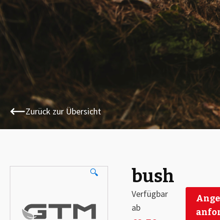
Zurück zur Übersicht
bush
🔍
Verfügbar
Ange
ab
anfo