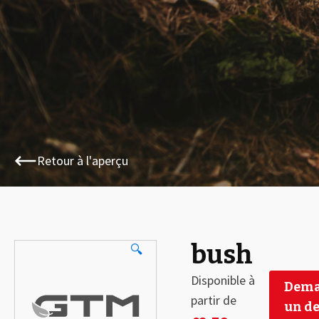
Retour à l'aperçu
bush
🔍
Disponible à
Dema
partir de
un de