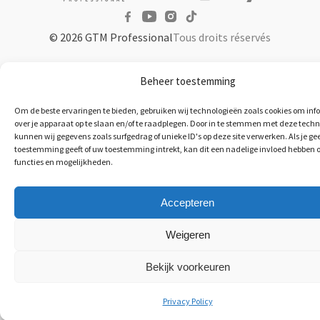
© 2026 GTM Professional
Tous droits réservés
Beheer toestemming
Om de beste ervaringen te bieden, gebruiken wij technologieën zoals cookies om inf
over je apparaat op te slaan en/of te raadplegen. Door in te stemmen met deze tech
kunnen wij gegevens zoals surfgedrag of unieke ID's op deze site verwerken. Als je ge
toestemming geeft of uw toestemming intrekt, kan dit een nadelige invloed hebben 
functies en mogelijkheden.
Accepteren
Weigeren
Bekijk voorkeuren
Privacy Policy