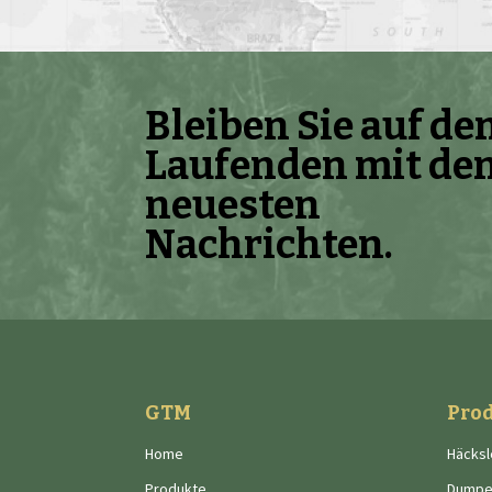
Bleiben Sie auf d
Laufenden mit de
neuesten
Nachrichten.
GTM
Pro
Home
Häcksl
Produkte
Dumpe