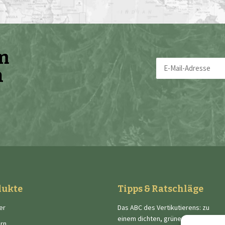
em
E-
n
Mail-
Adresse
(erforderlich)
dukte
Tipps & Ratschläge
er
Das ABC des Vertikutierens: zu
einem dichten, grünen und
rn