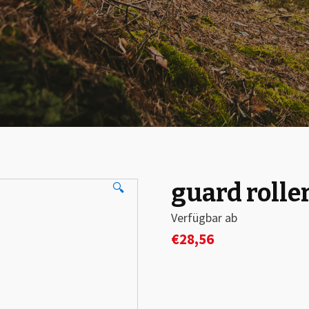
guard rolle
🔍
Verfügbar ab
€
28,56