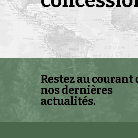
concessio
Restez au courant 
nos dernières
actualités.