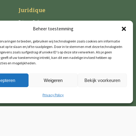
Juridique
Privacy Policy
Beheer toestemming
Cookies
rvaringen te bieden, gebruiken wij technologieën zoals cookies om informatie
aat op te slaan en/of te raadplegen. Door in te stemmen met deze technologieën
gevens zoals surfgedrag of unieke ID's op deze site verwerken. Als je geen
geeft of uw toestemming intrekt, kan dit een nadelige invloed hebben op
cties en mogelijkheden.
epteren
Weigeren
Bekijk voorkeuren
Privacy Policy
© 2026 GTM Professional
Tous droits réservés