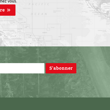
chez vous.
re