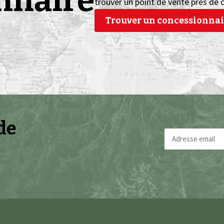
nnaire
trouver un point de vente près de 
Trouver un concessionnai
de
Adresse
email
(Nécessaire)