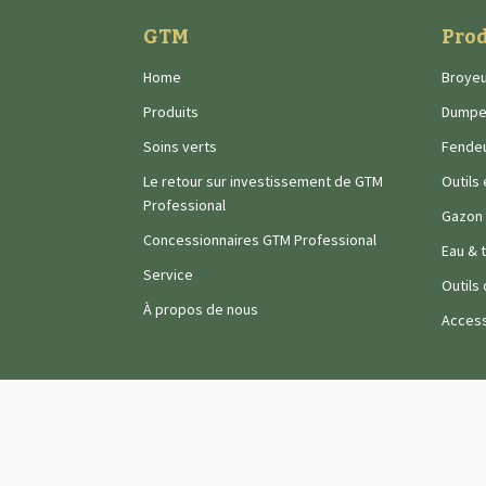
GTM
Prod
Home
Broyeu
Produits
Dumpe
Soins verts
Fende
Le retour sur investissement de GTM
Outils
Professional
Gazon
Concessionnaires GTM Professional
Eau & 
Service
Outils
À propos de nous
Access
Marques De Wild :