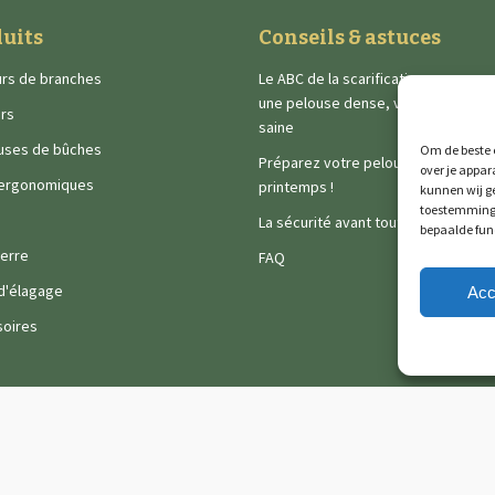
uits
Conseils & astuces
rs de branches
Le ABC de la scarification : vers
une pelouse dense, verte et
rs
saine
uses de bûches
Om de beste e
Préparez votre pelouse pour le
over je appar
 ergonomiques
printemps !
kunnen wij ge
toestemming 
La sécurité avant tout
bepaalde fun
terre
FAQ
 d'élagage
Acc
oires