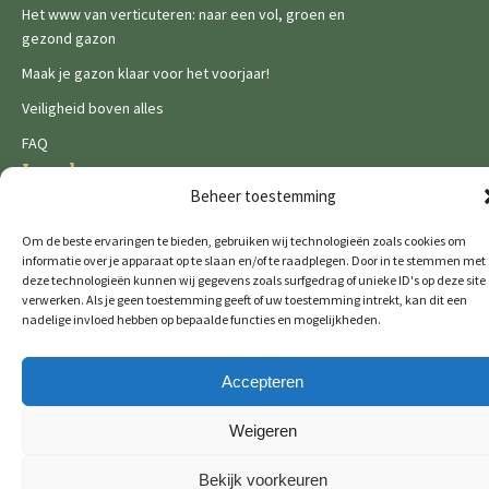
Het www van verticuteren: naar een vol, groen en
gezond gazon
Maak je gazon klaar voor het voorjaar!
Veiligheid boven alles
FAQ
Legal
Beheer toestemming
Privacy Policy
Om de beste ervaringen te bieden, gebruiken wij technologieën zoals cookies om
Cookies
informatie over je apparaat op te slaan en/of te raadplegen. Door in te stemmen met
deze technologieën kunnen wij gegevens zoals surfgedrag of unieke ID's op deze site
verwerken. Als je geen toestemming geeft of uw toestemming intrekt, kan dit een
nadelige invloed hebben op bepaalde functies en mogelijkheden.
Accepteren
De Wild brands:
Weigeren
Bekijk voorkeuren