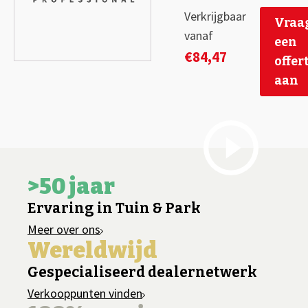
Verkrijgbaar
Vraa
vanaf
een
€
84,47
offer
aan
>50 jaar
Ervaring in Tuin & Park
Meer over ons
Wereldwijd
Gespecialiseerd dealernetwerk
Verkooppunten vinden