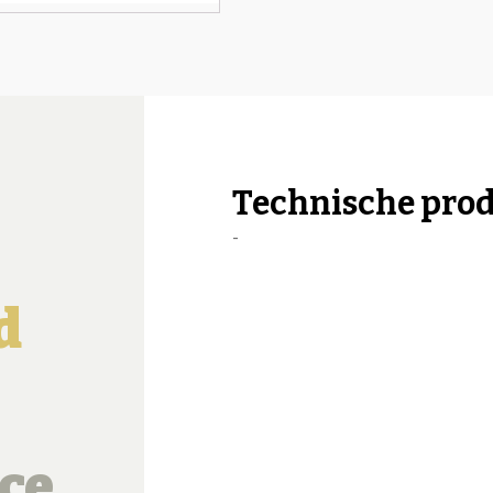
Technische pro
-
d
ce