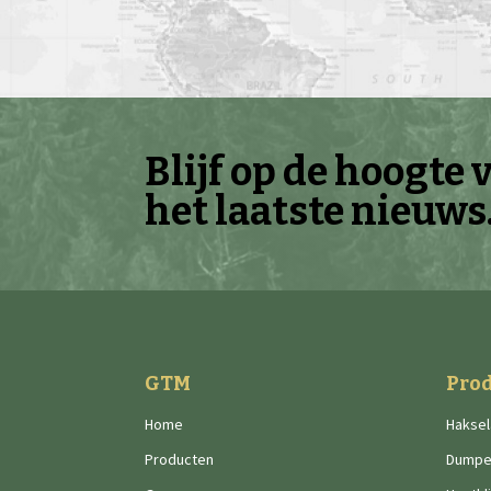
Blijf op de hoogte 
het laatste nieuws
GTM
Pro
Home
Haksel
Producten
Dumpe