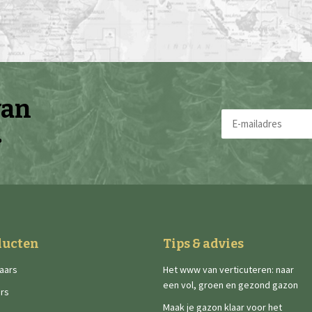
van
E-
.
mailadres
(Vereist)
ducten
Tips & advies
aars
Het www van verticuteren: naar
een vol, groen en gezond gazon
rs
Maak je gazon klaar voor het