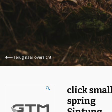
Terug naar overzicht
click smal
🔍
spring
Sintung