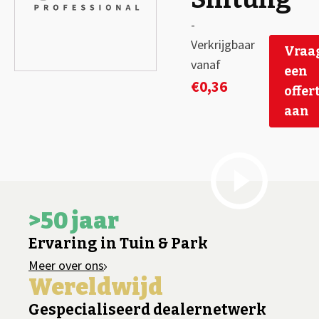
-
Verkrijgbaar
Vraa
vanaf
een
€
0,36
offer
aan
>50 jaar
Ervaring in Tuin & Park
Meer over ons
Wereldwijd
Gespecialiseerd dealernetwerk