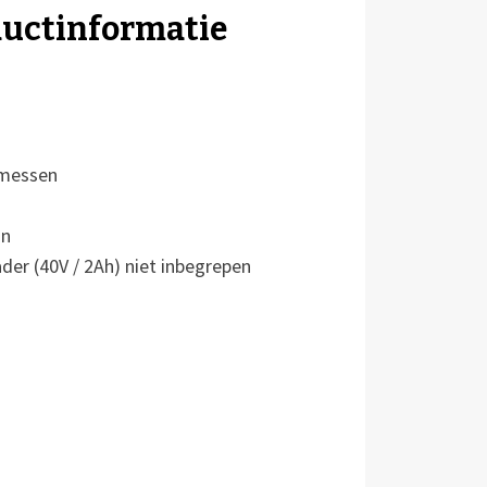
ductinformatie
 messen
in
ader (40V / 2Ah) niet inbegrepen