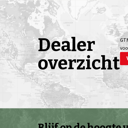
Dealer
GTM
voo
overzicht
Blijf op de hoogte 