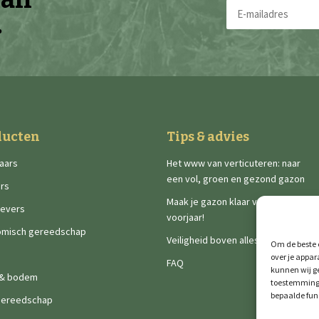
E-
.
mailadres
(Vereist)
ducten
Tips & advies
aars
Het www van verticuteren: naar
een vol, groen en gezond gazon
rs
Maak je gazon klaar voor het
ievers
voorjaar!
omisch gereedschap
Veiligheid boven alles
Om de beste e
over je appar
FAQ
kunnen wij ge
 & bodem
toestemming 
bepaalde fun
gereedschap