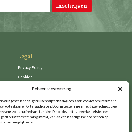
Legal
Privacy Policy
Cookies
Beheer toestemming
rvaringen te bieden, gebruiken wij technologieën zoals cookies om informatie
aat op te slaan en/of te raadplegen. Door in te stemmen met deze technologieën
gevens zoals surfgedrag of unieke ID's op deze site verwerken. Als je geen
geeft of uw toestemming intrekt, kan dit een nadelige invloed hebben op
cties en mogelijkheden.