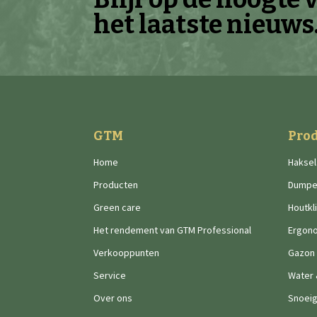
het laatste nieuws
GTM
Pro
Home
Haksel
Producten
Dumpe
Green care
Houtkl
Het rendement van GTM Professional
Ergon
Verkooppunten
Gazon
Service
Water
Over ons
Snoei