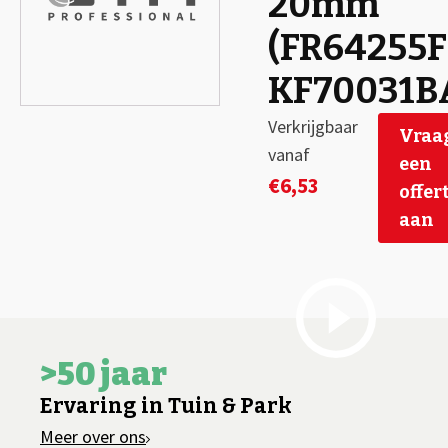
20mm
(FR64255F 
KF70031B
Verkrijgbaar
Vraa
vanaf
een
€
6,53
offer
aan
>50 jaar
Ervaring in Tuin & Park
Meer over ons