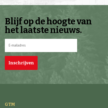
Blijf op de hoogte van
het laatste nieuws.
E-
mailadres
(Vereist)
GTM