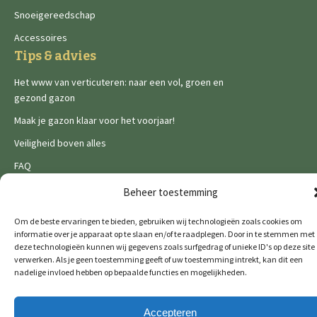
Snoeigereedschap
Accessoires
Tips & advies
Het www van verticuteren: naar een vol, groen en
gezond gazon
Maak je gazon klaar voor het voorjaar!
Veiligheid boven alles
FAQ
Legal
Beheer toestemming
Privacy Policy
Om de beste ervaringen te bieden, gebruiken wij technologieën zoals cookies om
Cookies
informatie over je apparaat op te slaan en/of te raadplegen. Door in te stemmen met
deze technologieën kunnen wij gegevens zoals surfgedrag of unieke ID's op deze site
verwerken. Als je geen toestemming geeft of uw toestemming intrekt, kan dit een
nadelige invloed hebben op bepaalde functies en mogelijkheden.
Accepteren