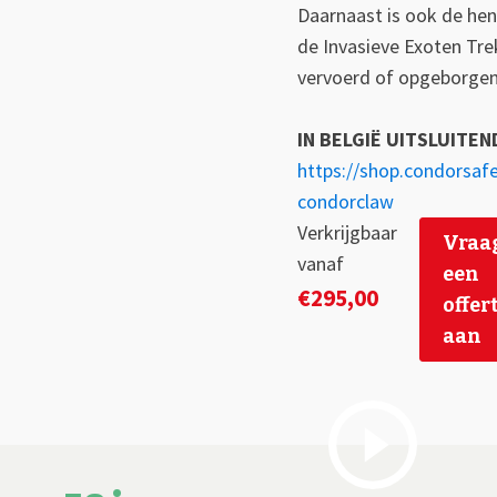
Daarnaast is ook de hen
de Invasieve Exoten Tr
vervoerd of opgeborgen
IN BELGIË UITSLUITEN
https://shop.condorsafe
condorclaw
Verkrijgbaar
Vraa
vanaf
een
€
295,00
offer
aan