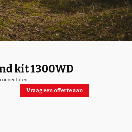
and kit 1300WD
 connectoren.
Vraag een offerte aan