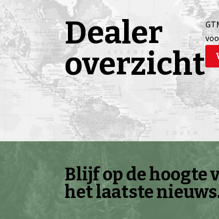
Dealer
GTM
voo
overzicht
Blijf op de hoogte 
het laatste nieuws