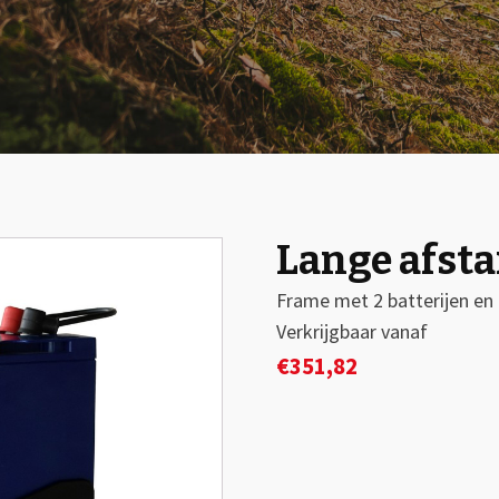
Lange afst
🔍
Frame met 2 batterijen en
Verkrijgbaar vanaf
€
351,82