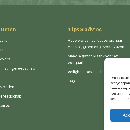
ducten
Tips & advies
aars
Het www van verticuteren: naar
een vol, groen en gezond gazon
rs
Maak je gazon klaar voor het
ievers
voorjaar!
omisch gereedschap
Veiligheid boven alles
Om de beste e
FAQ
over je appar
 & bodem
kunnen wij ge
toestemming 
gereedschap
bepaalde fun
oires
Acc