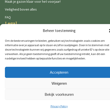
Maak je gazon klaar voor het voorjaar!
Veiligheid boven alles
FAQ
Legal
Beheer toestemming
Privacy Policy
Cookies
Om de beste ervaringen te bieden, gebruiken wij technologieën zoals cookies om
informatie over je apparaat op te slaan en/of te raadplegen. Door in te stemmen met
deze technologieën kunnen wij gegevens zoals surfgedrag of unieke ID's op deze site
verwerken. Als je geen toestemming geeft of uw toestemming intrekt, kan dit een
nadelige invloed hebben op bepaalde functies en mogelijkheden.
Accepteren
De Wild brands:
Weigeren
Bekijk voorkeuren
© 2026 GTM Professional
All rights reserved
Privacy Policy