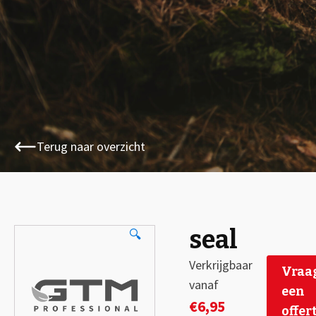
Terug naar overzicht
seal
🔍
Verkrijgbaar
Vraa
vanaf
een
€
6,95
offer