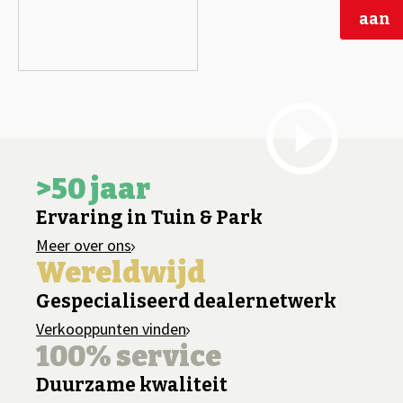
aan
>50 jaar
Ervaring in Tuin & Park
Meer over ons
Wereldwijd
Gespecialiseerd dealernetwerk
Verkooppunten vinden
100% service
Duurzame kwaliteit