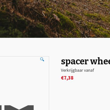
spacer whe
🔍
Verkrijgbaar vanaf
€
7,38