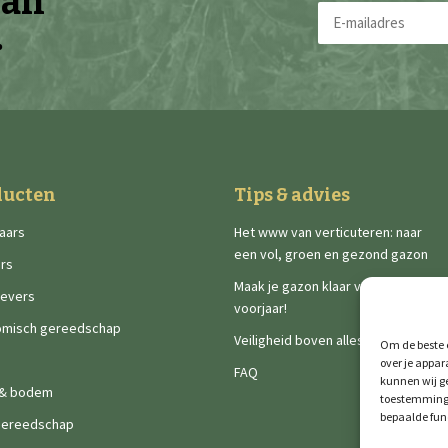
van
E-
.
mailadres
(Vereist)
ducten
Tips & advies
aars
Het www van verticuteren: naar
een vol, groen en gezond gazon
rs
Maak je gazon klaar voor het
ievers
voorjaar!
omisch gereedschap
Veiligheid boven alles
Om de beste e
over je appar
FAQ
kunnen wij ge
 & bodem
toestemming 
bepaalde fun
gereedschap