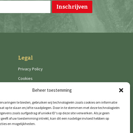
Legal
Privacy Policy
Cookies
Beheer toestemming
rvaringen te bieden, gebruiken wij technologieën zoals cookies om informatie
aat op te slaan en/of te raadplegen. Door in te stemmen met deze technologieën
gevens zoals surfgedrag of unieke ID's op deze site verwerken. Als je geen
geeft of uw toestemming intrekt, kan dit een nadelige invloed hebben op
cties en mogelijkheden.