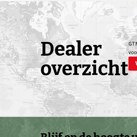
Dealer
GTM
voo
overzicht