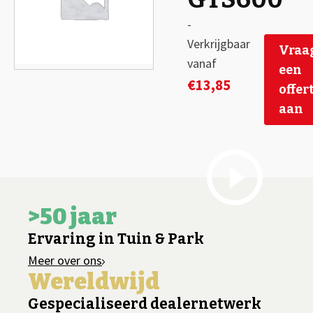
-
Verkrijgbaar
Vraa
vanaf
een
€
13,85
offer
aan
>50 jaar
Ervaring in Tuin & Park
Meer over ons
Wereldwijd
Gespecialiseerd dealernetwerk