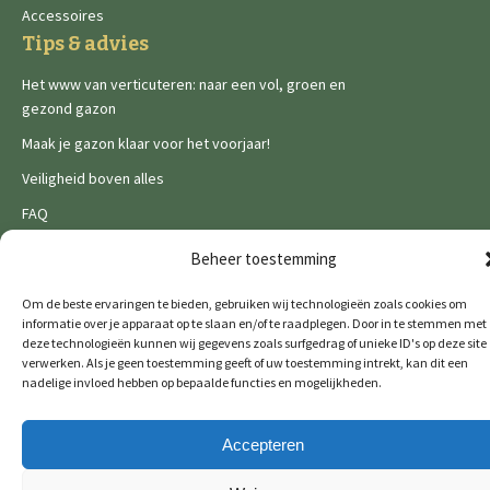
Accessoires
Tips & advies
Het www van verticuteren: naar een vol, groen en
gezond gazon
Maak je gazon klaar voor het voorjaar!
Veiligheid boven alles
FAQ
Legal
Beheer toestemming
Privacy Policy
Om de beste ervaringen te bieden, gebruiken wij technologieën zoals cookies om
Cookies
informatie over je apparaat op te slaan en/of te raadplegen. Door in te stemmen met
deze technologieën kunnen wij gegevens zoals surfgedrag of unieke ID's op deze site
verwerken. Als je geen toestemming geeft of uw toestemming intrekt, kan dit een
nadelige invloed hebben op bepaalde functies en mogelijkheden.
Accepteren
De Wild brands: