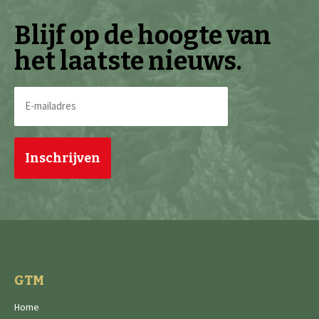
Blijf op de hoogte van
het laatste nieuws.
E-
mailadres
(Vereist)
GTM
Home