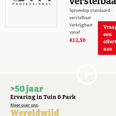
verstelbaa
Sproeidop standaard -
verstelbaar
Verkrijgbaar
Vraa
vanaf
een
€
12,50
offer
aan
>50 jaar
Ervaring in Tuin & Park
Meer over ons
Wereldwijd