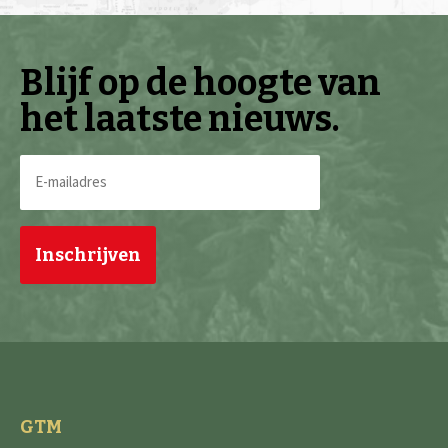
Blijf op de hoogte van
het laatste nieuws.
E-
mailadres
(Vereist)
GTM