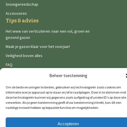
Snoeigereedschap
Accessoires
Tips & advies
Het www van verticuteren: naar een vol, groen en
gezond gazon
Maak je gazon klaar voor het voorjaar!
Veiligheid boven alles
FAQ
Legal
Beheer toestemming
Privacy Policy
Om de beste ervaringen te bieden, gebruiken wij technologieën zoals cookies om
Cookies
informatie over je apparaat op te slaan en/of te raadplegen. Door in te stemmen met
deze technologieën kunnen wij gegevens zoals surfgedrag of unieke ID's op deze site
verwerken. Als je geen toestemming geeft of uw toestemming intrekt, kan dit een
nadelige invloed hebben op bepaalde functies en mogelijkheden.
Accepteren